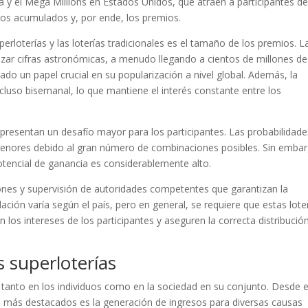
 y el Mega Millions en Estados Unidos, que atraen a participantes d
dos acumulados y, por ende, los premios.
erloterías y las loterías tradicionales es el tamaño de los premios. L
nzar cifras astronómicas, a menudo llegando a cientos de millones de
ado un papel crucial en su popularización a nivel global. Además, la
cluso bisemanal, lo que mantiene el interés constante entre los
 presentan un desafío mayor para los participantes. Las probabilidad
menores debido al gran número de combinaciones posibles. Sin embar
 potencial de ganancia es considerablemente alto.
iones y supervisión de autoridades competentes que garantizan la
lación varía según el país, pero en general, se requiere que estas lote
los intereses de los participantes y aseguren la correcta distribució
s superloterías
o tanto en los individuos como en la sociedad en su conjunto. Desde e
s más destacados es la generación de ingresos para diversas causas