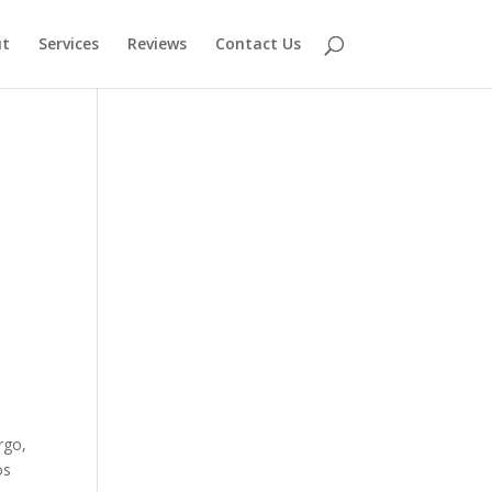
t
Services
Reviews
Contact Us
rgo,
os