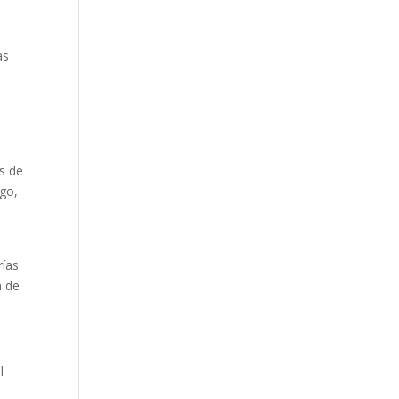
e
as
es de
go,
rías
n de
l