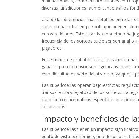
multinacionales, como el EuroMillones en Europa
diversas jurisdicciones, aumentando así los fon
Una de las diferencias más notables entre las sup
superloterías ofrecen jackpots que pueden alca
euros o dólares. Este atractivo monetario ha jug
frecuencia de los sorteos suele ser semanal o in
jugadores.
En términos de probabilidades, las superloterías
ganar el premio mayor son significativamente 
esta dificultad es parte del atractivo, ya que el
Las superloterías operan bajo estrictas regulac
transparencia y legalidad de los sorteos. La legis
cumplan con normativas específicas que protejan 
los premios.
Impacto y beneficios de la
Las superloterías tienen un impacto significativ
punto de vista económico, uno de los beneficio