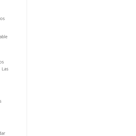
cos
able
los
. Las
s
e
dar