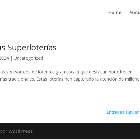
Home
Abou
s Superloterías
 2024
|
Uncategorized
ías son sorteos de lotería a gran escala que destacan por ofrecer
ías tradicionales. Estas loterías han capturado la atención de millon
Entradas siguien
 por
WordPress