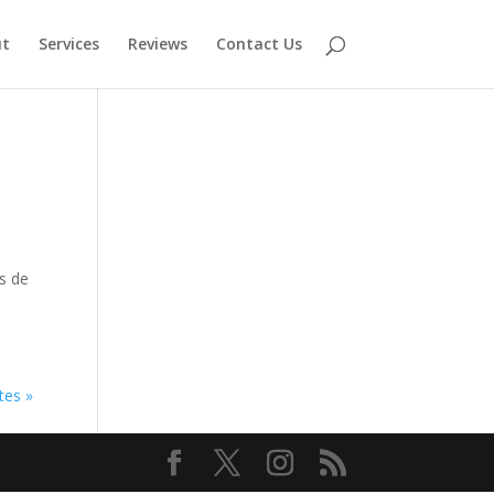
t
Services
Reviews
Contact Us
es de
tes »